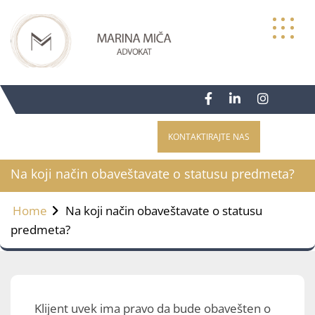
Skip
to
content
KONTAKTIRAJTE NAS
Na koji način obaveštavate o statusu predmeta?
Home
Na koji način obaveštavate o statusu
predmeta?
Klijent uvek ima pravo da bude obavešten o