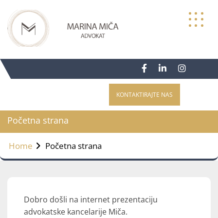
Skip
to
content
KONTAKTIRAJTE NAS
Početna strana
Home
Početna strana
Dobro došli na internet prezentaciju
advokatske kancelarije Miča.