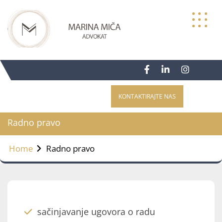
Skip
to
content
KONTAKTIRAJTE NAS
Radno pravo
Home
Radno pravo
sačinjavanje ugovora o radu