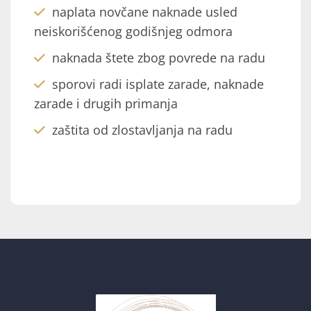
naplata novčane naknade usled
neiskorišćenog godišnjeg odmora
naknada štete zbog povrede na radu
sporovi radi isplate zarade, naknade
zarade i drugih primanja
zaštita od zlostavljanja na radu